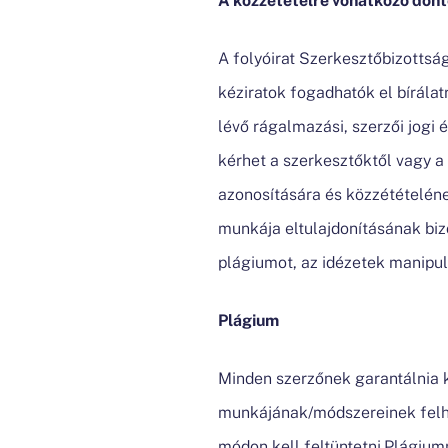
A folyóirat Szerkesztőbizottság
kéziratok fogadhatók el bírála
lévő rágalmazási, szerzői jogi
kérhet a szerkesztőktől vagy a
azonosítására és közzétételén
munkája eltulajdonításának biz
plágiumot, az idézetek manipul
Plágium
Minden szerzőnek garantálnia k
munkájának/módszereinek felhas
módon kell feltüntetni.Plágiu