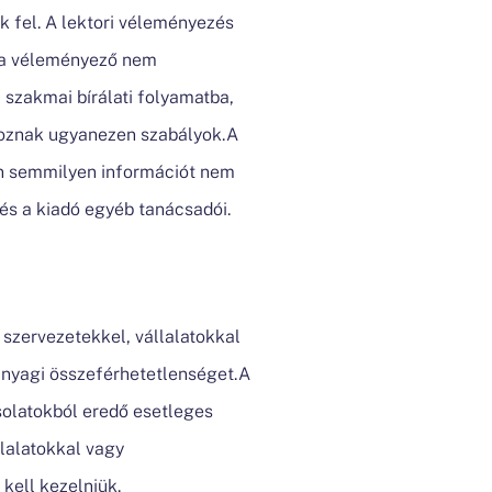
k fel. A lektori véleményezés
s a véleményező nem
 szakmai bírálati folyamatba,
tkoznak ugyanezen szabályok.A
ban semmilyen információt nem
 és a kiadó egyéb tanácsadói.
 szervezetekkel, vállalatokkal
anyagi összeférhetetlenséget.A
olatokból eredő esetleges
llalatokkal vagy
kell kezelniük.