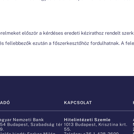
relmeket először a kérdéses eredeti kézirathoz rendelt szerk
s fellebbezők ezután a főszerkesztőhöz fordulhatnak. A fele
IADÓ
KAPCSOLAT
Hitelintézeti Szemle
agyar Nemzeti Bank
054 Budapest, Szabadság tér
1013 Budapest, Krisztina krt.
9.
55.
lelős kiadó: Farkas Milán
Telefon: +36-1-428-2600