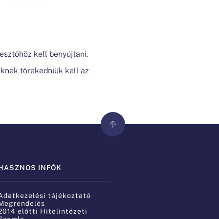
esztőhöz kell benyújtani.
knek törekedniük kell az
HASZNOS INFÓK
Adatkezelési tájékoztató
Megrendelés
2014 előtti Hitelintézeti
Szemle