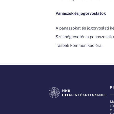
Panaszok és jogorvoslatok
A panaszokat és jogorvoslati ké
Szükség esetén a panaszosok é
írásbeli kommunikációra.
K
M
1
8-
Fe