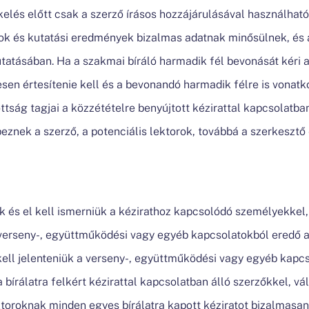
kelés előtt csak a szerző írásos hozzájárulásával használható
tok és kutatási eredmények bizalmas adatnak minősülnek, é
utatásában. Ha a szakmai bíráló harmadik fél bevonását kéri a
esen értesítenie kell és a bevonandó harmadik félre is vona
ttság tagjai a közzétételre benyújtott kézirattal kapcsolat
épeznek a szerző, a potenciális lektorok, továbbá a szerkesztő
k és el kell ismerniük a kézirathoz kapcsolódó személyekkel,
verseny-, együttműködési vagy egyéb kapcsolatokból eredő 
ll jelenteniük a verseny-, együttműködési vagy egyéb kapcs
bírálatra felkért kézirattal kapcsolatban álló szerzőkkel, vá
oroknak minden egyes bírálatra kapott kéziratot bizalmasan 