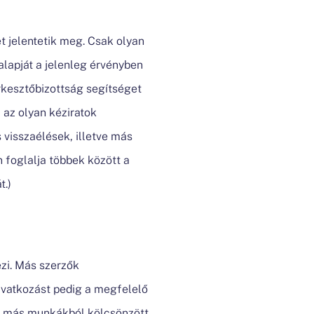
t jelentetik meg. Csak olyan
alapját a jelenleg érvényben
rkesztőbizottság segítséget
 az olyan kéziratok
visszaélések, illetve más
 foglalja többek között a
t.)
ezi. Más szerzők
ivatkozást pedig a megfelelő
en más munkákból kölcsönzött