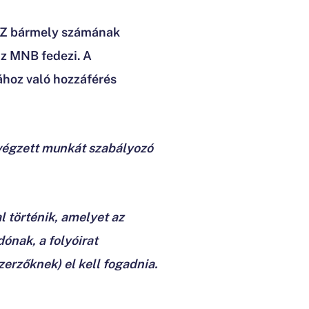
HSZ bármely számának
az MNB fedezi. A
ához való hozzáférés
 végzett munkát szabályozó
l történik, amelyet az
ónak, a folyóirat
zerzőknek) el kell fogadnia.