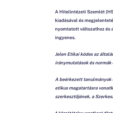
A Hitelintézeti Szemlét (H
kiadásával és megjelenteté
nyomtatott változathoz és a
ingyenes.
Jelen Etikai kódex az álta
iránymutatások és normák 
A beérkezett tanulmányok és
etikus magatartásra vonatko
szerkesztőjének, a Szerkesz
A közzétételre vonatkozó dön