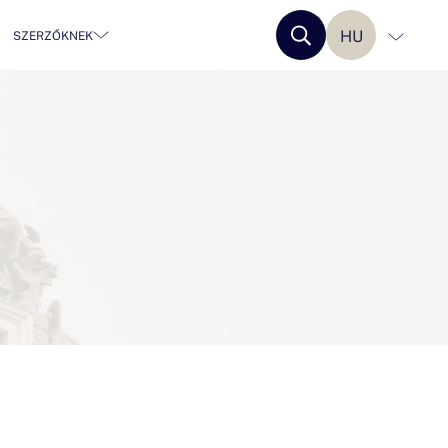
HU
SZERZŐKNEK