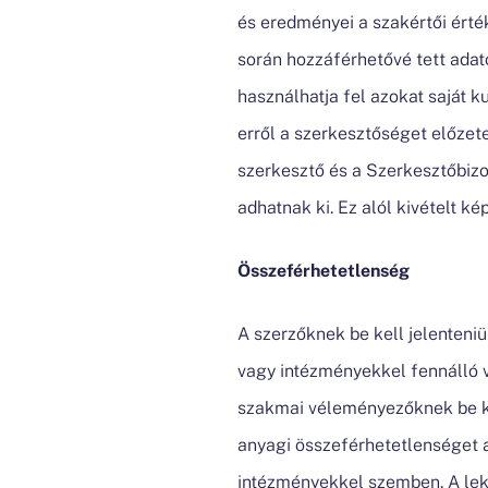
és eredményei a szakértői érté
során hozzáférhetővé tett ada
használhatja fel azokat saját k
erről a szerkesztőséget előzet
szerkesztő és a Szerkesztőbizo
adhatnak ki. Ez alól kivételt k
Összeférhetetlenség
A szerzőknek be kell jelenteniü
vagy intézményekkel fennálló 
szakmai véleményezőknek be ke
anyagi összeférhetetlenséget a 
intézményekkel szemben. A lekt