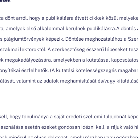
a dönt arról, hogy a publikálásra átvett cikkek közül melyeke
tra, amelyek első alkalommal kerülnek publikálásra.A döntés 
 és plágiumtörvények képezik. Döntése meghozatalához a Sze
 szakmai lektoroktól. A szerkesztőség ésszerű lépéseket tesz
ek megakadályozására, amelyekben a kutatással kapcsolatos 
onyítékai észlelhetők. (A kutatási kötelességszegés magában
álását, valamint az adatok meghamisítását és/vagy kitalálásá
ell, hogy tanulmánya a saját eredeti szellemi tulajdonát kép
ználása esetén ezeket gondosan idézni kell, a rájuk való h
mnak minősül az olyan dolgozat, amely részben vagy egészb