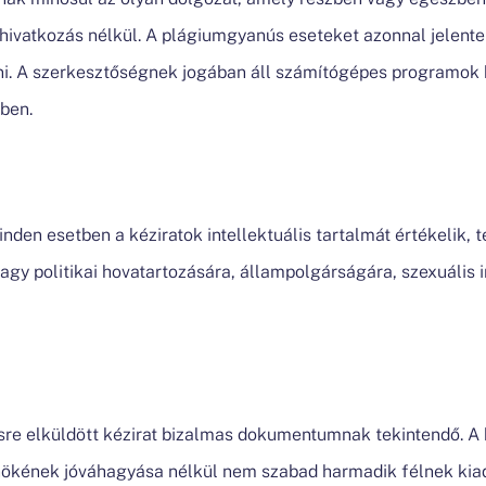
hivatkozás nélkül. A plágiumgyanús eseteket azonnal jelente
lni. A szerkesztőségnek jogában áll számítógépes programok 
ben.
nden esetben a kéziratok intellektuális tartalmát értékelik, te
 vagy politikai hovatartozására, állampolgárságára, szexuális 
re elküldött kézirat bizalmas dokumentumnak tekintendő. A 
nökének jóváhagyása nélkül nem szabad harmadik félnek kiadn