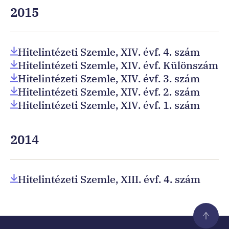
2015
Hitelintézeti Szemle, XIV. évf. 4. szám
Hitelintézeti Szemle, XIV. évf. Különszám
Hitelintézeti Szemle, XIV. évf. 3. szám
Hitelintézeti Szemle, XIV. évf. 2. szám
Hitelintézeti Szemle, XIV. évf. 1. szám
2014
Hitelintézeti Szemle, XIII. évf. 4. szám