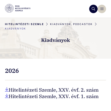
HITELINTÉZETI SZEMLE
KIADVÁNYOK, PODCASTOK
KIADVÁNYOK
Kiadványok
2026
Hitelintézeti Szemle, XXV. évf. 2. szám
Hitelintézeti Szemle, XXV. évf. 1. szám