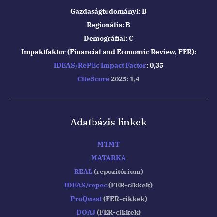
Gazdaságtudományi: B
Regionális: B
Demográfiai: C
Impaktfaktor (Financial and Economic Review, FER):
IDEAS/RePEc Impact Factor
: 0,35
CiteScore
2025: 1,4
Adatbázis linkek
MTMT
MATARKA
REAL
(repozitórium)
IDEAS/repec
(FER-cikkek)
ProQuest
(FER-cikkek)
DOAJ
(FER-cikkek)