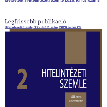
Legfrissebb publikáció
Hitelintézeti Szemle, XXV. évf. 2. szám, 2026. június 29.