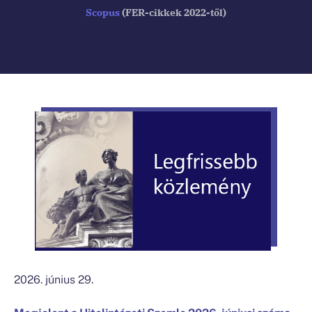
Scopus
(FER-cikkek 2022-től)
2026. június 29.
Megjelent a Hitelintézeti Szemle 2026. júniusi száma