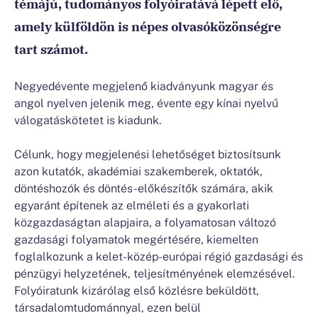
témájú, tudományos folyóiratává lépett elő,
amely külföldön is népes olvasóközönségre
tart számot.
Negyedévente megjelenő kiadványunk magyar és
angol nyelven jelenik meg, évente egy kínai nyelvű
válogatáskötetet is kiadunk.
Célunk, hogy megjelenési lehetőséget biztosítsunk
azon kutatók, akadémiai szakemberek, oktatók,
döntéshozók és döntés-előkészítők számára, akik
egyaránt építenek az elméleti és a gyakorlati
közgazdaságtan alapjaira, a folyamatosan változó
gazdasági folyamatok megértésére, kiemelten
foglalkozunk a kelet-közép-európai régió gazdasági és
pénzügyi helyzetének, teljesítményének elemzésével.
Folyóiratunk kizárólag első közlésre beküldött,
társadalomtudománnyal, ezen belül