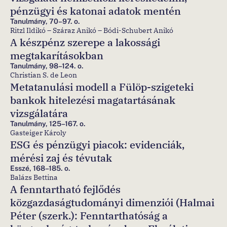
pénzügyi és katonai adatok mentén
Tanulmány, 70–97. o.
Ritzl Ildikó – Száraz Anikó – Bódi-Schubert Anikó
A készpénz szerepe a lakossági
megtakarításokban
Tanulmány, 98–124. o.
Christian S. de Leon
Metatanulási modell a Fülöp-szigeteki
bankok hitelezési magatartásának
vizsgálatára
Tanulmány, 125–167. o.
Gasteiger Károly
ESG és pénzügyi piacok: evidenciák,
mérési zaj és tévutak
Esszé, 168–185. o.
Balázs Bettina
A fenntartható fejlődés
közgazdaságtudományi dimenziói (Halmai
Péter (szerk.): Fenntarthatóság a