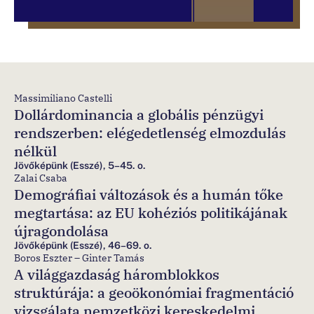
Massimiliano Castelli
Dollárdominancia a globális pénzügyi
rendszerben: elégedetlenség elmozdulás
nélkül
Jövőképünk (Esszé), 5–45. o.
Zalai Csaba
Demográfiai változások és a humán tőke
megtartása: az EU kohéziós politikájának
újragondolása
Jövőképünk (Esszé), 46–69. o.
Boros Eszter – Ginter Tamás
A világgazdaság háromblokkos
struktúrája: a geoökonómiai fragmentáció
vizsgálata nemzetközi kereskedelmi,