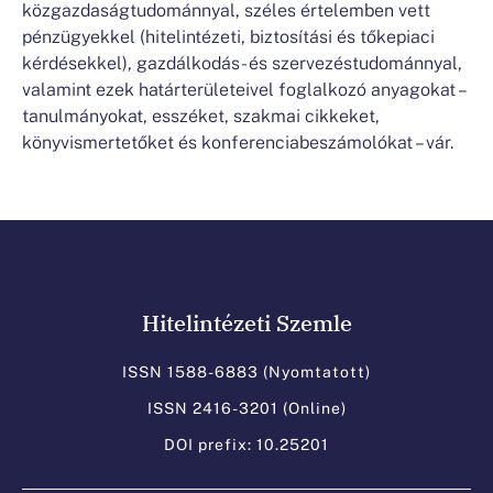
közgazdaságtudománnyal, széles értelemben vett
pénzügyekkel (hitelintézeti, biztosítási és tőkepiaci
kérdésekkel), gazdálkodás- és szervezéstudománnyal,
valamint ezek határterületeivel foglalkozó anyagokat –
tanulmányokat, esszéket, szakmai cikkeket,
könyvismertetőket és konferenciabeszámolókat – vár.
Hitelintézeti Szemle
ISSN 1588-6883 (Nyomtatott)
ISSN 2416-3201 (Online)
DOI prefix: 10.25201