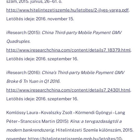
szám, 2015. június, 26–61. o.
http://www.hitelintezetiszemle.hu/letoltes/2-ilyes-varga.pdf
.
Letöltés ideje: 2016. november 15.
iResearch (2015):
China Third-party Mobile Payment GMV
Quadruples.
http://www.iresearchchina.com/content/details7_18379.html
.
Letöltés ideje: 2016. szeptember 16.
iResearch (2016):
China’s Third-party Mobile Payment GMV
Broke 6 Tn Yuan in Q1 2016.
http://www.iresearchchina.com/content/details7_24301.html
.
Letöltés ideje: 2016. szeptember 16.
Komlóssy Laura – Kovalszky Zsolt – Körmendi Gyöngyi – Lang
Péter – Stancsics Martin (2015):
Kína: a tervgazdaságtól a
modern bankrendszerig.
Hitelintézeti Szemle különszám, 2015.
november.
https://hitelintezetiszemle.mnb.hu/letoltes/10-