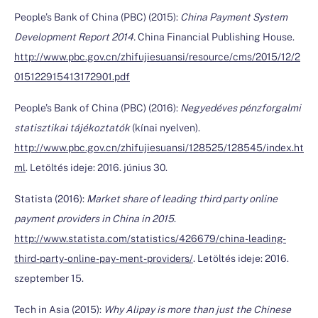
People’s Bank of China (PBC) (2015):
China Payment System
Development Report 2014.
China Financial Publishing House.
http://www.pbc.gov.cn/zhifujiesuansi/resource/cms/2015/12/2
015122915413172901.pdf
People’s Bank of China (PBC) (2016):
Negyedéves pénzforgalmi
statisztikai tájékoztatók
(kínai nyelven).
http://www.pbc.gov.cn/zhifujiesuansi/128525/128545/index.ht
ml
. Letöltés ideje: 2016. június 30.
Statista (2016):
Market share of leading third party online
payment providers in China in 2015
.
http://www.statista.com/statistics/426679/china-leading-
third-party-online-pay-ment-providers/
. Letöltés ideje: 2016.
szeptember 15.
Tech in Asia (2015):
Why Alipay is more than just the Chinese