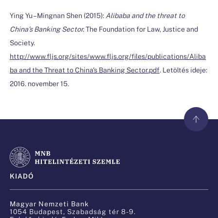
Ying Yu – Mingnan Shen (2015):
Alibaba and the threat to
China’s Banking Sector.
The Foundation for Law, Justice and
Society.
http://www.fljs.org/sites/www.fljs.org/files/publications/Aliba
ba and the Threat to China's Banking Sector.pdf
. Letöltés ideje:
2016. november 15.
KIADÓ
Magyar Nemzeti Bank
1054 Budapest, Szabadság tér 8-9.