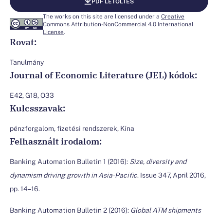
PDF LETÖLTÉS
The works on this site are licensed under a
Creative
Commons Attribution-NonCommercial 4.0 International
License
.
Rovat:
Tanulmány
Journal of Economic Literature (JEL) kódok:
E42, G18, O33
Kulcsszavak:
pénzforgalom, fizetési rendszerek, Kína
Felhasznált irodalom:
Banking Automation Bulletin 1 (2016):
Size, diversity and
dynamism driving growth in Asia-Pacific
. Issue 347, April 2016,
pp. 14–16.
Banking Automation Bulletin 2 (2016):
Global ATM shipments