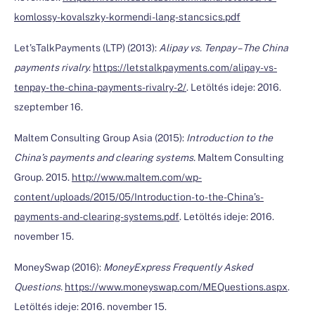
komlossy-kovalszky-kormendi-lang-stancsics.pdf
Let’sTalkPayments (LTP) (2013):
Alipay vs. Tenpay – The China
payments rivalry.
https://letstalkpayments.com/alipay-vs-
tenpay-the-china-payments-rivalry-2/
. Letöltés ideje: 2016.
szeptember 16.
Maltem Consulting Group Asia (2015):
Introduction to the
China’s payments and clearing systems.
Maltem Consulting
Group. 2015.
http://www.maltem.com/wp-
content/uploads/2015/05/Introduction-to-the-China’s-
payments-and-clearing-systems.pdf
. Letöltés ideje: 2016.
november 15.
MoneySwap (2016):
MoneyExpress Frequently Asked
Questions.
https://www.moneyswap.com/MEQuestions.aspx
.
Letöltés ideje: 2016. november 15.