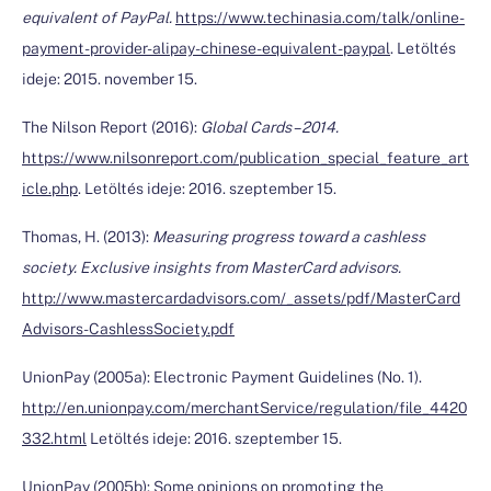
equivalent of PayPal.
https://www.techinasia.com/talk/online-
payment-provider-alipay-chinese-equivalent-paypal
. Letöltés
ideje: 2015. november 15.
The Nilson Report (2016):
Global Cards – 2014.
https://www.nilsonreport.com/publication_special_feature_art
icle.php
. Letöltés ideje: 2016. szeptember 15.
Thomas, H. (2013):
Measuring progress toward a cashless
society. Exclusive insights from MasterCard advisors.
http://www.mastercardadvisors.com/_assets/pdf/MasterCard
Advisors-CashlessSociety.pdf
UnionPay (2005a): Electronic Payment Guidelines (No. 1).
http://en.unionpay.com/merchantService/regulation/file_4420
332.html
Letöltés ideje: 2016. szeptember 15.
UnionPay (2005b): Some opinions on promoting the