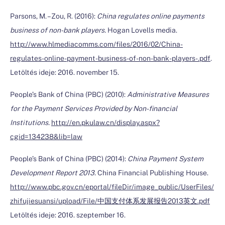
Parsons, M. – Zou, R. (2016):
China regulates online payments
business of non-bank players.
Hogan Lovells media.
http://www.hlmediacomms.com/files/2016/02/China-
regulates-online-payment-business-of-non-bank-players-.pdf
.
Letöltés ideje: 2016. november 15.
People’s Bank of China (PBC) (2010):
Administrative Measures
for the Payment Services Provided by Non-financial
Institutions.
http://en.pkulaw.cn/display.aspx?
cgid=134238&lib=law
People’s Bank of China (PBC) (2014):
China Payment System
Development Report 2013.
China Financial Publishing House.
http://www.pbc.gov.cn/eportal/fileDir/image_public/UserFiles/
zhifujiesuansi/upload/File/中国支付体系发展报告2013英文.pdf
Letöltés ideje: 2016. szeptember 16.