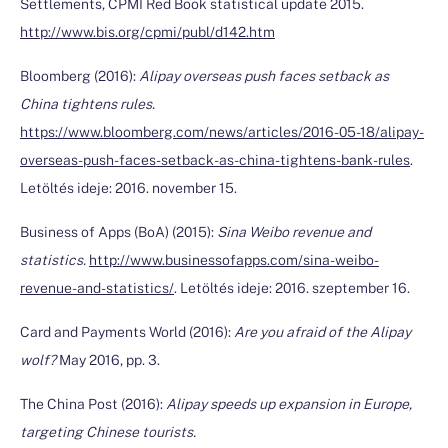
Settlements, CPMI Red Book statistical update 2015.
http://www.bis.org/cpmi/publ/d142.htm
Bloomberg (2016):
Alipay overseas push faces setback as
China tightens rules.
https://www.bloomberg.com/news/articles/2016-05-18/alipay-
overseas-push-faces-setback-as-china-tightens-bank-rules
.
Letöltés ideje: 2016. november 15.
Business of Apps (BoA) (2015):
Sina Weibo revenue and
statistics.
http://www.businessofapps.com/sina-weibo-
revenue-and-statistics/
. Letöltés ideje: 2016. szeptember 16.
Card and Payments World (2016):
Are you afraid of the Alipay
wolf?
May 2016, pp. 3.
The China Post (2016):
Alipay speeds up expansion in Europe,
targeting Chinese tourists.