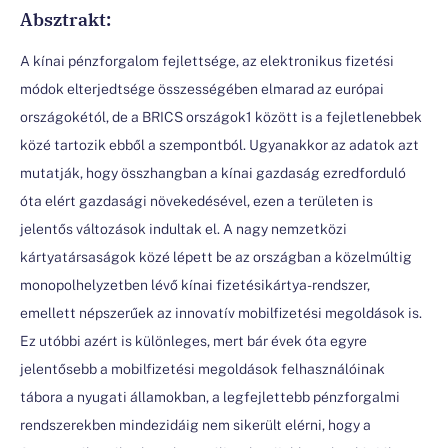
Absztrakt:
A kínai pénzforgalom fejlettsége, az elektronikus fizetési
módok elterjedtsége összességében elmarad az európai
országokétól, de a BRICS országok1 között is a fejletlenebbek
közé tartozik ebből a szempontból. Ugyanakkor az adatok azt
mutatják, hogy összhangban a kínai gazdaság ezredforduló
óta elért gazdasági növekedésével, ezen a területen is
jelentős változások indultak el. A nagy nemzetközi
kártyatársaságok közé lépett be az országban a közelmúltig
monopolhelyzetben lévő kínai fizetésikártya-rendszer,
emellett népszerűek az innovatív mobilfizetési megoldások is.
Ez utóbbi azért is különleges, mert bár évek óta egyre
jelentősebb a mobilfizetési megoldások felhasználóinak
tábora a nyugati államokban, a legfejlettebb pénzforgalmi
rendszerekben mindezidáig nem sikerült elérni, hogy a