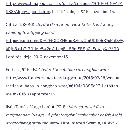
http://www.chinapost.com.tw/china/business/2016/08/10/474
983/Alipay-speeds.htm
. Letöltés ideje: 2016. november 15.
Citibank (2016):
Digital disruption – How fintech is forcing
banking to a tipping point.
https://ir.citi.com/D%2F5GCKN6uoSvhbvCmUDS05SYsRaDvAy
kPjb5subGr7f1JMe8w2oX1bqpFm6RdjSRSpGzSaXhyXY%3D
.
Letöltés ideje: 2016. november 15.
Forbes (2015):
WeChat rattles Alibaba in hongbao wars.
http://www.forbes.com/sites/dougyoung/2015/02/26/wechat-
rattles-alibaba-in-hongbao-wars/#6f04e9395a23
. Letöltés
ideje: 2016. szeptember 16.
Ilyés Tamás – Varga Lóránt (2015):
Mutasd, mivel fizetsz,
megmondom ki vagy – A pénzforgalmi szokásokat befolyásoló
szociodemográfiai tényezők.
Hitelintézeti Szemle, 14. évf. 2.