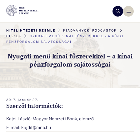
HITELINTÉZETI SZEMLE
KIADVÁNYOK, PODCASTOK
CIKKEK
NYUGATI MENÜ KÍNAI FŰSZEREKKEL – A KÍNAI
PÉNZFORGALOM SAJÁTOSSÁGAI
Nyugati menü kínai fűszerekkel – a kínai
pénzforgalom sajátosságai
2017. január 27.
Szerzői információk:
Kajdi László: Magyar Nemzeti Bank, elemző.
E-mail:
kajdil@mnb.hu