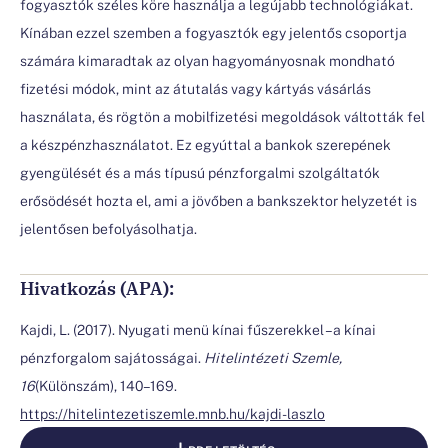
fogyasztók széles köre használja a legújabb technológiákat.
Kínában ezzel szemben a fogyasztók egy jelentős csoportja
számára kimaradtak az olyan hagyományosnak mondható
fizetési módok, mint az átutalás vagy kártyás vásárlás
használata, és rögtön a mobilfizetési megoldások váltották fel
a készpénzhasználatot. Ez egyúttal a bankok szerepének
gyengülését és a más típusú pénzforgalmi szolgáltatók
erősödését hozta el, ami a jövőben a bankszektor helyzetét is
jelentősen befolyásolhatja.
Hivatkozás (APA):
Kajdi, L. (2017). Nyugati menü kínai fűszerekkel – a kínai
pénzforgalom sajátosságai.
Hitelintézeti Szemle,
16
(Különszám), 140–169.
https://hitelintezetiszemle.mnb.hu/kajdi-laszlo